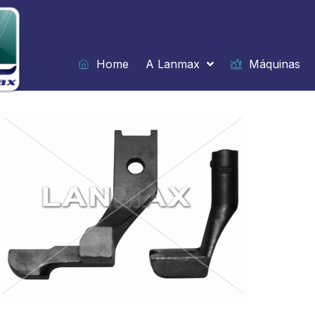
Ir
para
o
conteúdo
Home
A Lanmax
Máquinas