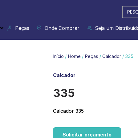
Pesqui
...
Peças
Onde Comprar
Seja um Distribuid
Início
/
Home
/
Peças
/
Calcador
/ 335
Calcador
335
Calcador 335
Solicitar orçamento