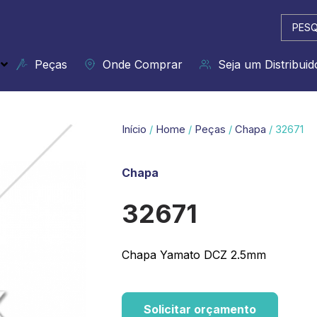
Pesqui
...
Peças
Onde Comprar
Seja um Distribuid
Início
/
Home
/
Peças
/
Chapa
/ 32671
Chapa
32671
Chapa Yamato DCZ 2.5mm
Solicitar orçamento