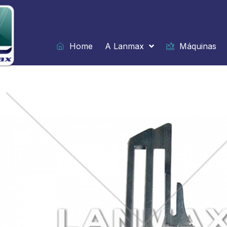
Ir
para
o
conteúdo
Home
A Lanmax
Máquinas