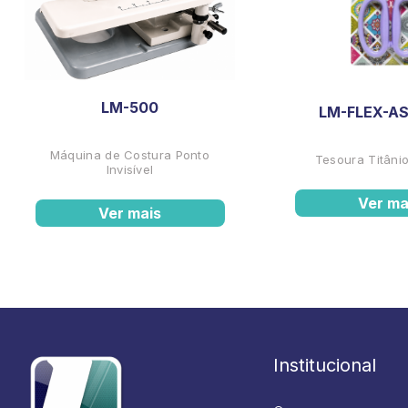
LM-500
LM-FLEX-AS
Máquina de Costura Ponto
Tesoura Titânio
Invisível
Ver ma
Ver mais
Institucional