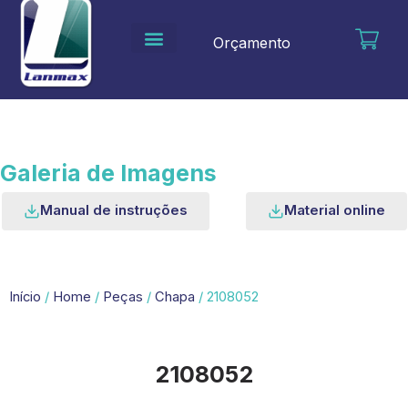
Ir
para
Orçamento
o
conteúdo
Galeria de Imagens
Manual de instruções
Material online
Início
/
Home
/
Peças
/
Chapa
/ 2108052
2108052