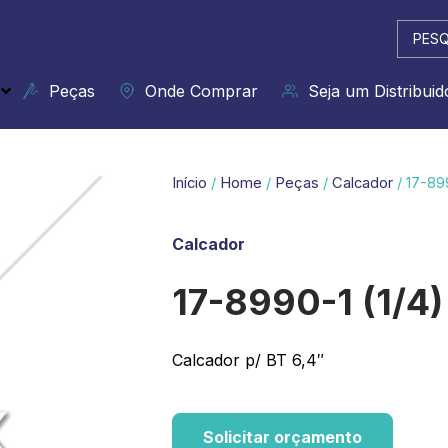
Pesqui
...
Peças
Onde Comprar
Seja um Distribuid
Início
/
Home
/
Peças
/
Calcador
/ 17-89
Calcador
17-8990-1 (1/4)
Calcador p/ BT 6,4″
Solicitar orçamento