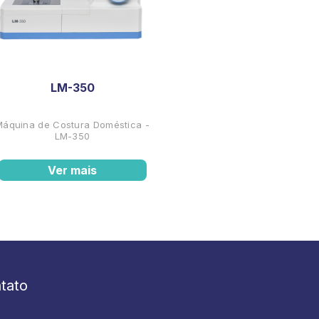
LM-350
Máquina de Costura Doméstica -
LM-350
Ver mais
tato