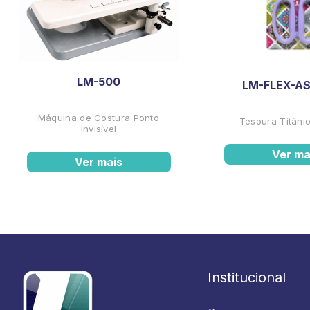
LM-500
LM-FLEX-AS
Máquina de Costura Ponto
Tesoura Titânio
Invisível
Ver ma
Ver mais
Institucional