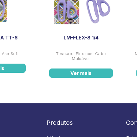
A TT-6
LM-FLEX-8 1/4
 Asa Soft
Tesouras Flex com Cabo
Maleável
is
Ver mais
Produtos
Con