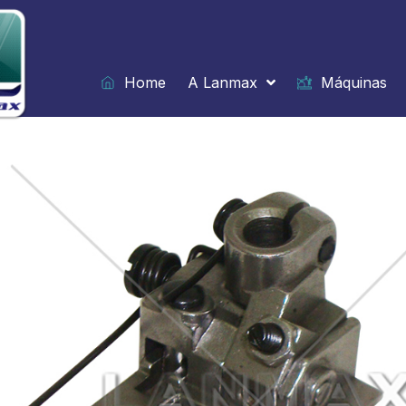
Ir
para
o
conteúdo
Home
A Lanmax
Máquinas