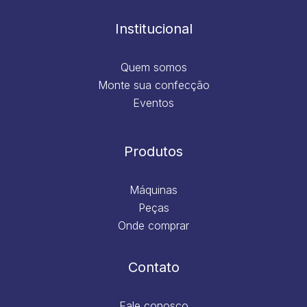
o
r
i
e
k
a
n
m
Institucional
Quem somos
Monte sua confecção
Eventos
Produtos
Máquinas
Peças
Onde comprar
Contato
Fale conosco