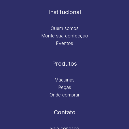
o
r
i
e
k
a
n
m
Institucional
Quem somos
Monte sua confecção
Eventos
Produtos
Máquinas
Peças
Onde comprar
Contato
Fale conosco