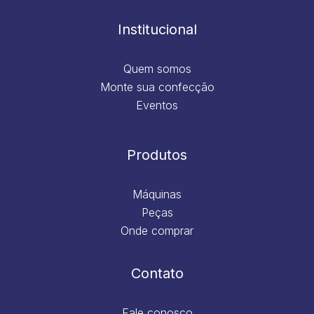
o
r
i
e
k
a
n
m
Institucional
Quem somos
Monte sua confecção
Eventos
Produtos
Máquinas
Peças
Onde comprar
Contato
Fale conosco