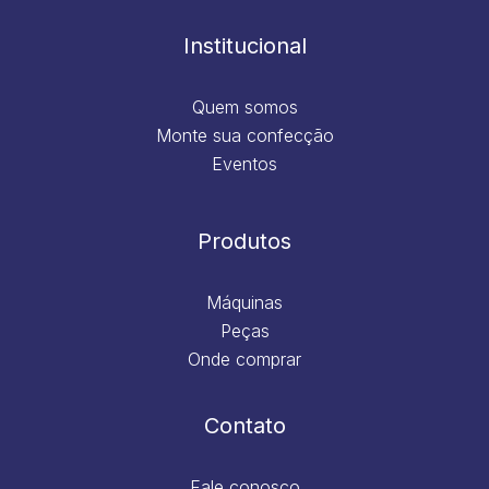
o
r
i
e
k
a
n
m
Institucional
Quem somos
Monte sua confecção
Eventos
Produtos
Máquinas
Peças
Onde comprar
Contato
Fale conosco