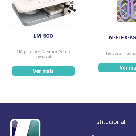
LM-500
LM-FLEX-AS
Máquina de Costura Ponto
Tesoura Titânio
Invisível
Ver ma
Ver mais
Institucional