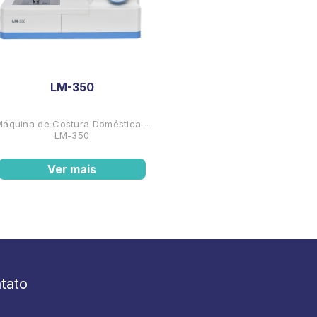
LM-350
Máquina de Costura Doméstica -
LM-350
Ver mais
tato