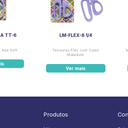
A TT-6
LM-FLEX-8 1/4
 Asa Soft
Tesouras Flex com Cabo
Maleável
is
Ver mais
Produtos
Con