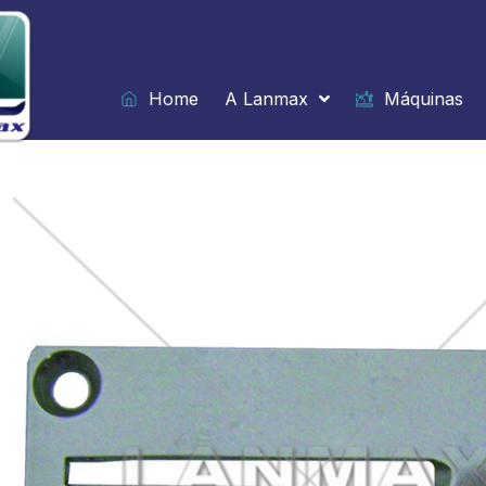
Ir
para
o
conteúdo
Home
A Lanmax
Máquinas