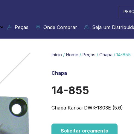
Pesqui
...
Peças
Onde Comprar
Seja um Distribuid
Início
/
Home
/
Peças
/
Chapa
/ 14-855
Chapa
14-855
Chapa Kansai DWK-1803E (5.6)
Solicitar orçamento