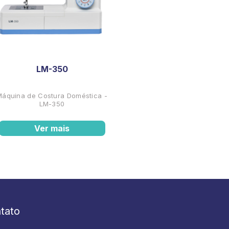
LM-350
Máquina de Costura Doméstica -
LM-350
Ver mais
tato