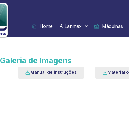
Ir
para
o
conteúdo
Home
A Lanmax
Máquinas
Galeria de Imagens
Manual de instruções
Material o