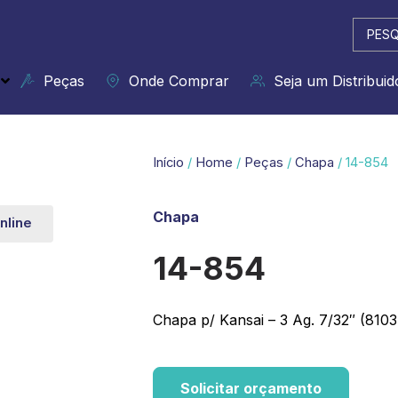
Pesqui
...
Peças
Onde Comprar
Seja um Distribuid
Início
/
Home
/
Peças
/
Chapa
/ 14-854
Chapa
nline
14-854
Chapa p/ Kansai – 3 Ag. 7/32″ (810
Solicitar orçamento