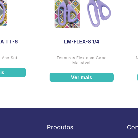
A TT-6
LM-FLEX-8 1/4
 Asa Soft
Tesouras Flex com Cabo
Maleável
is
Ver mais
Produtos
Con