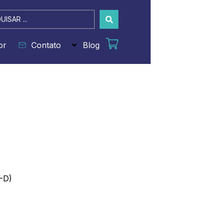
sar
or
Contato
Blog
3-D)