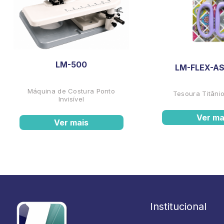
LM-500
LM-FLEX-AS
Máquina de Costura Ponto
Tesoura Titânio
Invisível
Ver ma
Ver mais
Institucional