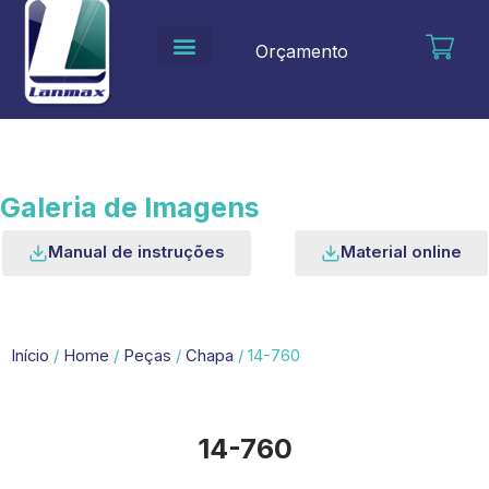
Ir
para
Orçamento
o
conteúdo
Galeria de Imagens
Manual de instruções
Material online
Início
/
Home
/
Peças
/
Chapa
/ 14-760
14-760