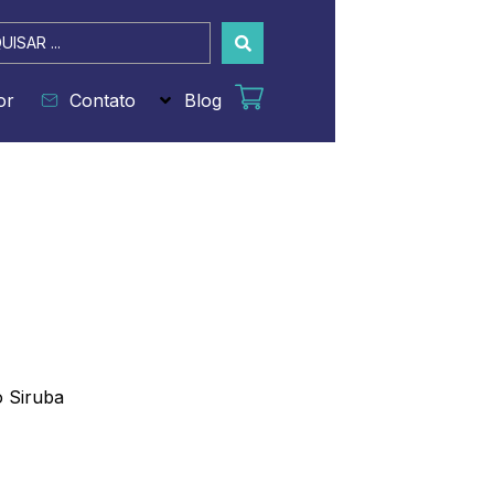
sar
or
Contato
Blog
o Siruba