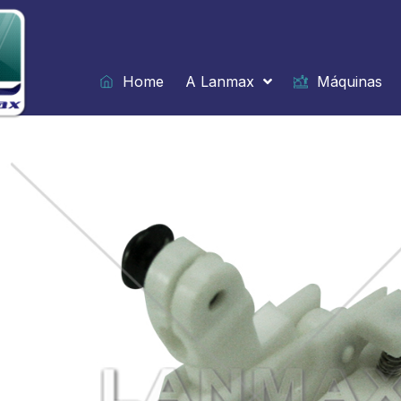
Ir
para
o
conteúdo
Home
A Lanmax
Máquinas