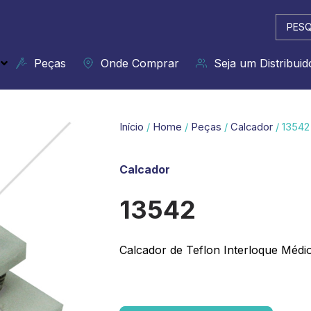
Pesqui
...
Peças
Onde Comprar
Seja um Distribuid
Início
/
Home
/
Peças
/
Calcador
/ 13542
Calcador
13542
Calcador de Teflon Interloque Médi