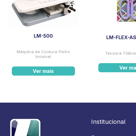
LM-500
LM-FLEX-AS
Máquina de Costura Ponto
Tesoura Titânio
Invisível
Ver ma
Ver mais
Institucional