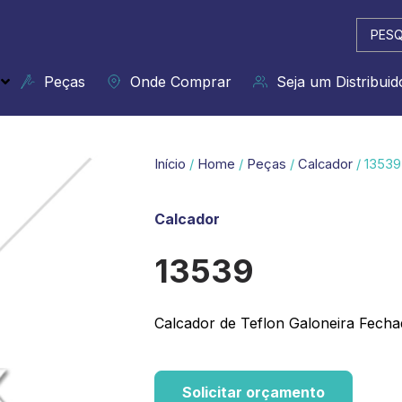
Pesqui
...
Peças
Onde Comprar
Seja um Distribuid
Início
/
Home
/
Peças
/
Calcador
/ 13539
Calcador
13539
Calcador de Teflon Galoneira Fecha
Solicitar orçamento