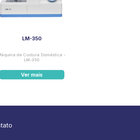
LM-350
Máquina de Costura Doméstica -
LM-350
Ver mais
tato