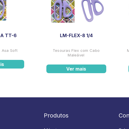
A TT-6
LM-FLEX-8 1/4
 Asa Soft
Tesouras Flex com Cabo
Maleável
is
Ver mais
Produtos
Con