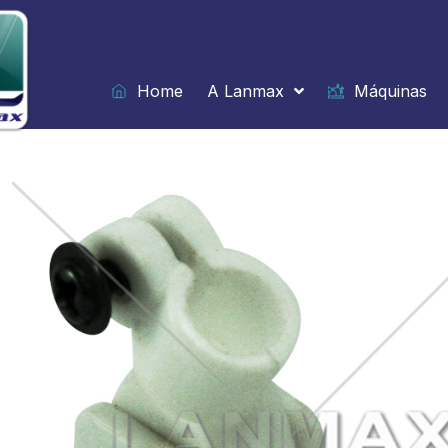
Ir
para
o
conteúdo
Home
A Lanmax
Máquinas