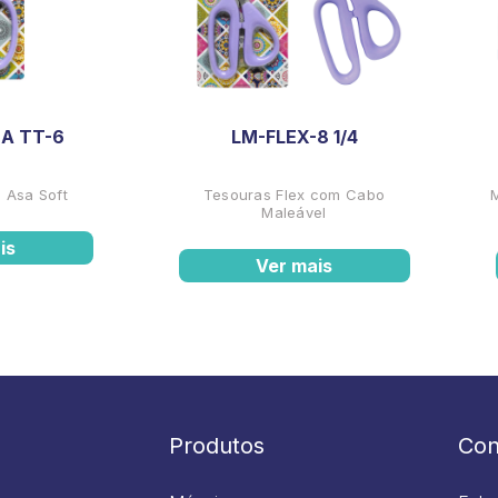
A TT-6
LM-FLEX-8 1/4
 Asa Soft
Tesouras Flex com Cabo
Maleável
is
Ver mais
Produtos
Con