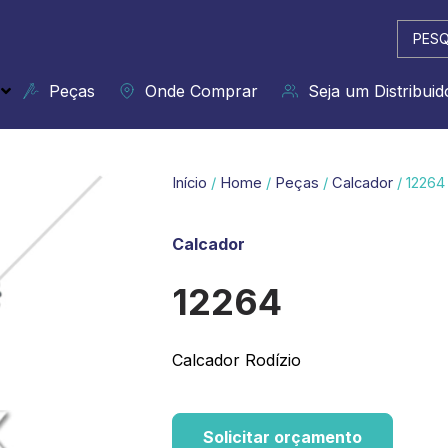
Pesqui
...
Peças
Onde Comprar
Seja um Distribuid
Início
/
Home
/
Peças
/
Calcador
/ 12264
Calcador
12264
Calcador Rodízio
Solicitar orçamento