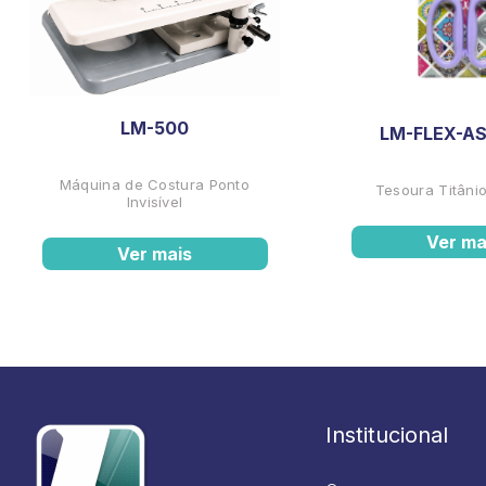
LM-500
LM-FLEX-AS
Máquina de Costura Ponto
Tesoura Titânio
Invisível
Ver ma
Ver mais
Institucional