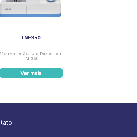
LM-350
Máquina de Costura Doméstica -
LM-350
Ver mais
tato