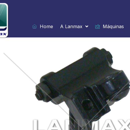
Ir
para
o
conteúdo
Home
A Lanmax
Máquinas