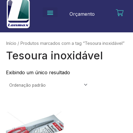
Ir
para
Orçamento
o
conteúdo
Início
/ Produtos marcados com a tag “Tesoura inoxidável”
Tesoura inoxidável
Exibindo um único resultado