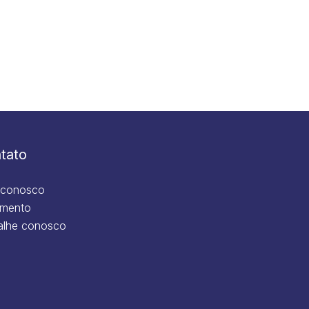
tato
 conosco
mento
alhe conosco