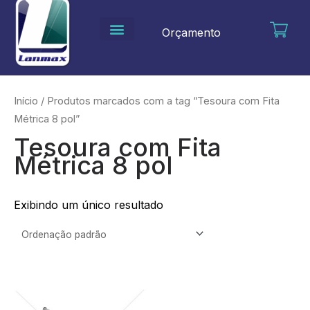
Ir
para
Orçamento
o
conteúdo
Início
/ Produtos marcados com a tag “Tesoura com Fita
Métrica 8 pol”
Tesoura com Fita
Métrica 8 pol
Exibindo um único resultado