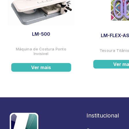
LM-500
LM-FLEX-AS
Máquina de Costura Ponto
Tesoura Titânio
Invisível
Ver ma
Ver mais
Institucional