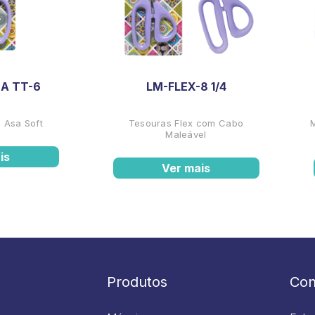
A TT-6
LM-FLEX-8 1/4
 Asa Soft
Tesouras Flex com Cabo
Maleável
is
Ver mais
Produtos
Con