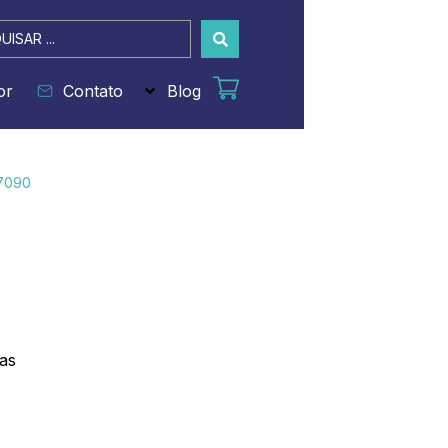
sar
or
Contato
Blog
7090
as