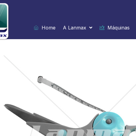
Ir
para
o
conteúdo
Home
A Lanmax
Máquinas