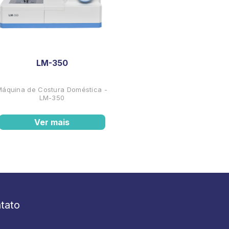
LM-350
Máquina de Costura Doméstica -
LM-350
Ver mais
tato