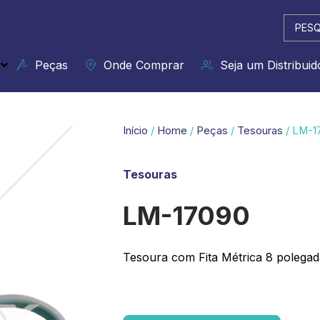
Pesqui
...
Peças
Onde Comprar
Seja um Distribuid
Início
/
Home
/
Peças
/
Tesouras
/ LM-1
Tesouras
LM-17090
Tesoura com Fita Métrica 8 polegad