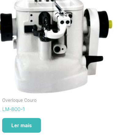
Overloque Couro
LM-800-1
Ler mais