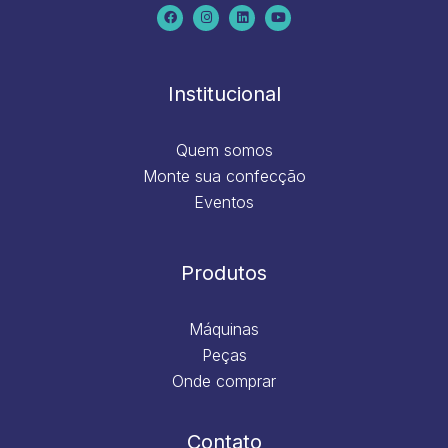
c
s
n
u
e
t
k
t
b
a
e
u
o
g
d
b
o
r
i
e
k
a
n
m
Institucional
Quem somos
Monte sua confecção
Eventos
Produtos
Máquinas
Peças
Onde comprar
Contato