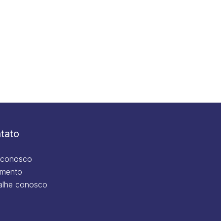
tato
 conosco
mento
alhe conosco