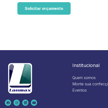
Solicitar orçamento
Institucional
Quem somos
Monte sua confecç
Eventos
F
I
L
Y
a
n
i
o
c
s
n
u