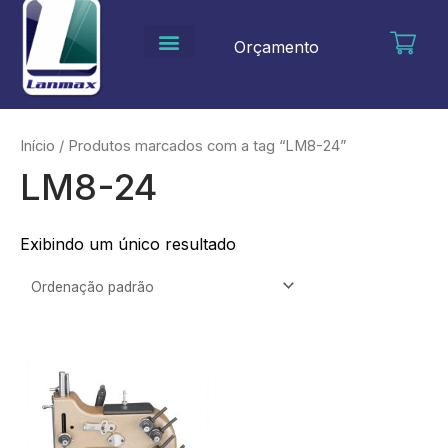
Ir
para
Orçamento
o
conteúdo
Início
/ Produtos marcados com a tag “LM8-24”
LM8-24
Exibindo um único resultado