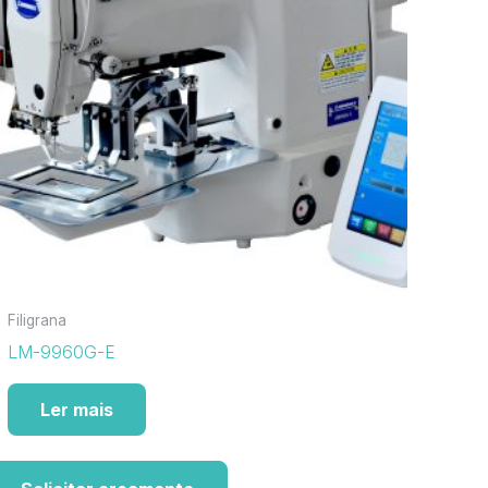
Filigrana
LM-9960G-E
Ler mais