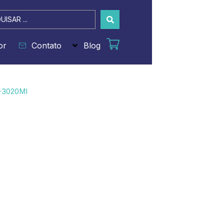
sar
or
Contato
Blog
-3020MI