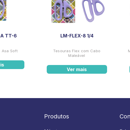
A TT-6
LM-FLEX-8 1/4
 Asa Soft
Tesouras Flex com Cabo
Maleável
is
Ver mais
Produtos
Con