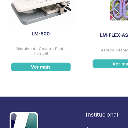
LM-500
LM-FLEX-AS
Máquina de Costura Ponto
Tesoura Titânio
Invisível
Ver ma
Ver mais
Institucional