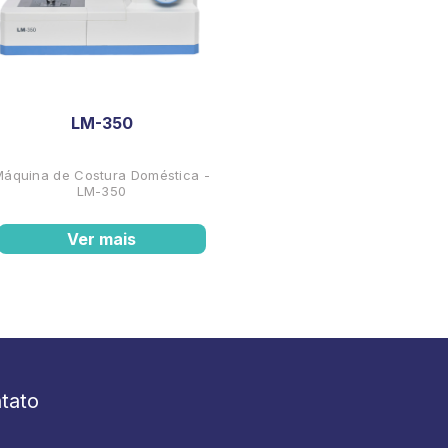
LM-350
Máquina de Costura Doméstica -
LM-350
Ver mais
tato