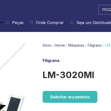
Pesqui
...
Peças
Onde Comprar
Seja um Distribuid
Início
/
Home
/
Máquinas
/
Filigrana
/ LM
Filigrana
LM-3020MI
Solicitar orçamento