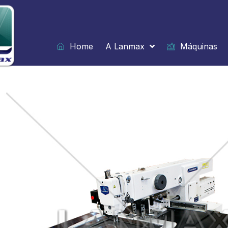
Ir
para
o
conteúdo
Home
A Lanmax
Máquinas