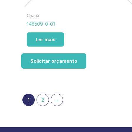
Chapa
146509-0-01
Ler mais
Solicitar orçamento
1
2
→