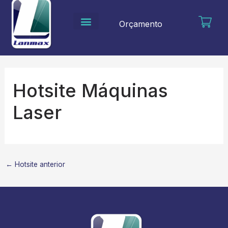
Ir
para
Orçamento
o
conteúdo
Hotsite Máquinas
Laser
←
Hotsite anterior