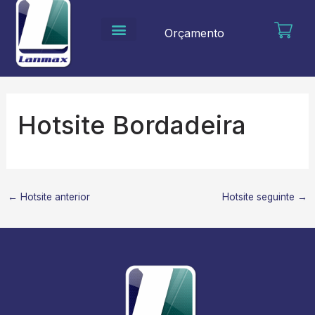
Ir
para
Orçamento
o
conteúdo
Hotsite Bordadeira
←
Hotsite anterior
Hotsite seguinte
→