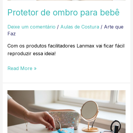
Protetor de ombro para bebê
Deixe um comentário
/
Aulas de Costura
/
Arte que
Faz
Com os produtos facilitadores Lanmax vai ficar fácil
reproduzir essa ideia!
Read More »
Kit
Manicure
em
tecido