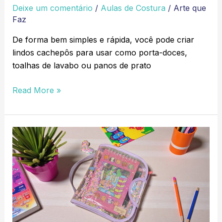
Deixe um comentário
/
Aulas de Costura
/
Arte que
Faz
De forma bem simples e rápida, você pode criar
lindos cachepôs para usar como porta-doces,
toalhas de lavabo ou panos de prato
Read More »
Pasta
criativa
para
livros
de
colorir