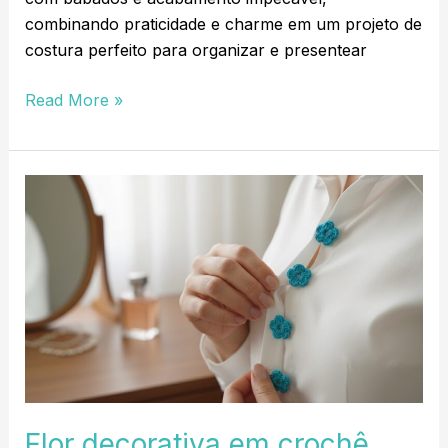
combinando praticidade e charme em um projeto de
costura perfeito para organizar e presentear
Read More »
Flor
decorativa
em
crochê
Flor decorativa em crochê