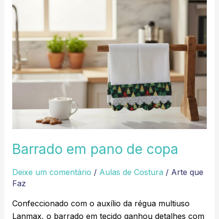
Barrado
em
pano
de
copa
Barrado em pano de copa
Deixe um comentário
/
Aulas de Costura
/
Arte que
Faz
Confeccionado com o auxílio da régua multiuso
Lanmax, o barrado em tecido ganhou detalhes com