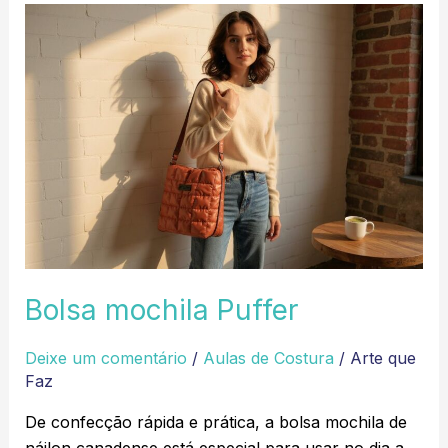
Bolsa
mochila
Puffer
Bolsa mochila Puffer
Deixe um comentário
/
Aulas de Costura
/
Arte que
Faz
De confecção rápida e prática, a bolsa mochila de
náilon canadense está especial para usar no dia a