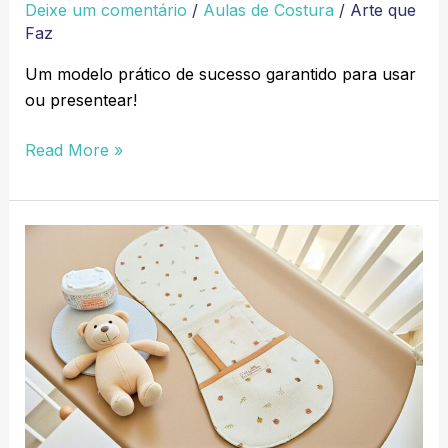
Deixe um comentário
/
Aulas de Costura
/
Arte que
Faz
Um modelo prático de sucesso garantido para usar
ou presentear!
Read More »
Protetor
de
ombro
para
bebê