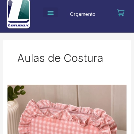
Ir
para
Orçamento
o
conteúdo
Aulas de Costura
Nécessaire
Romântica
em
tecido