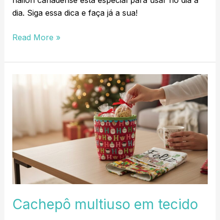
dia. Siga essa dica e faça já a sua!
Read More »
Cachepô
multiuso
em
tecido
Cachepô multiuso em tecido