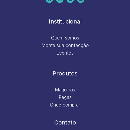
b
a
e
u
o
g
d
b
o
r
i
e
k
a
n
m
Institucional
Quem somos
Monte sua confecção
Eventos
Produtos
Máquinas
Peças
Onde comprar
Contato