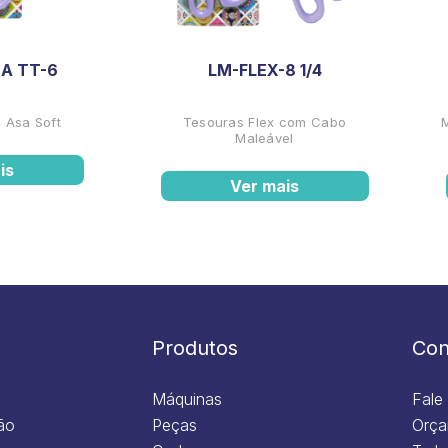
A TT-6
LM-FLEX-8 1/4
 Asa Soft
Tesouras Flex com Cabo
Maleável
is
Ver mais
Produtos
Con
Máquinas
Fale
ão
Peças
Orça