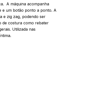
ca.
A máquina acompanha
e e um botão ponto a ponto.
A
ta e zig zag, podendo ser
ção de costura como rebater
erais. Utilizada nas
íntima.