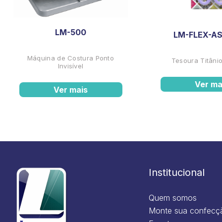
LM-500
LM-FLEX-AS
Máquina de Costura Ponto
Tesoura Titânio
Invisível
Ver ma
Ver mais
Institucional
Quem somos
Monte sua confecç