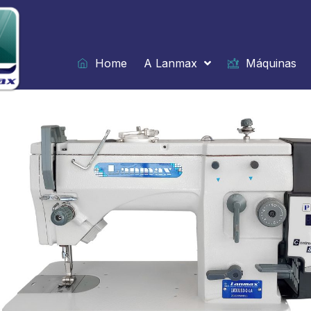
Ir
para
o
conteúdo
Home
A Lanmax
Máquinas