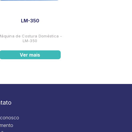
LM-350
Máquina de Costura Doméstica -
LM-350
Ver mais
tato
 conosco
mento