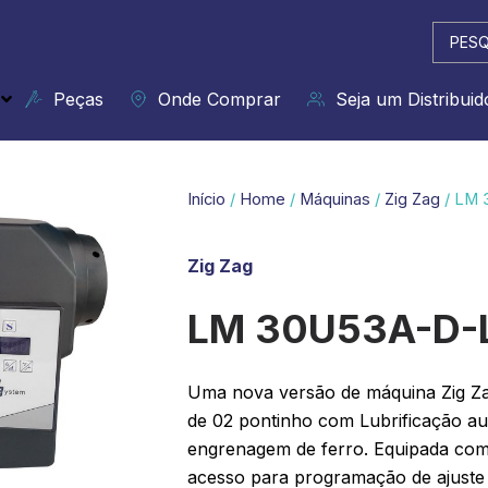
Pesqui
...
Peças
Onde Comprar
Seja um Distribuid
Início
/
Home
/
Máquinas
/
Zig Zag
/ LM 
Zig Zag
LM 30U53A-D-
Uma nova versão de máquina Zig Zag
de 02 pontinho com Lubrificação a
engrenagem de ferro.
Equipada com
acesso para programação de ajuste 