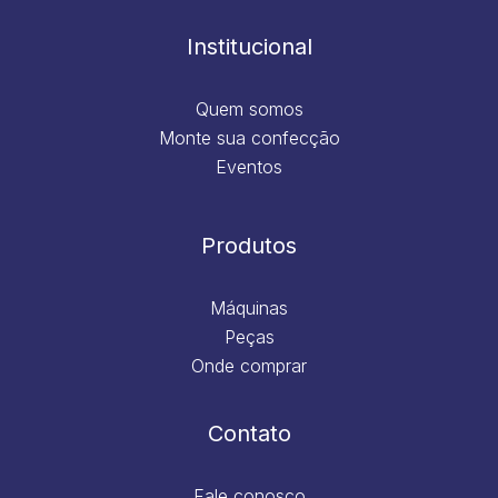
o
r
i
e
k
a
n
m
Institucional
Quem somos
Monte sua confecção
Eventos
Produtos
Máquinas
Peças
Onde comprar
Contato
Fale conosco