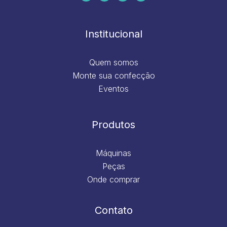
b
a
e
u
o
g
d
b
o
r
i
e
k
a
n
m
Institucional
Quem somos
Monte sua confecção
Eventos
Produtos
Máquinas
Peças
Onde comprar
Contato