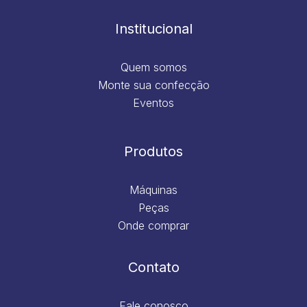
o
r
i
e
k
a
n
m
Institucional
Quem somos
Monte sua confecção
Eventos
Produtos
Máquinas
Peças
Onde comprar
Contato
Fale conosco