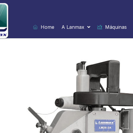
Ir
para
o
conteúdo
Home
A Lanmax
Máquinas