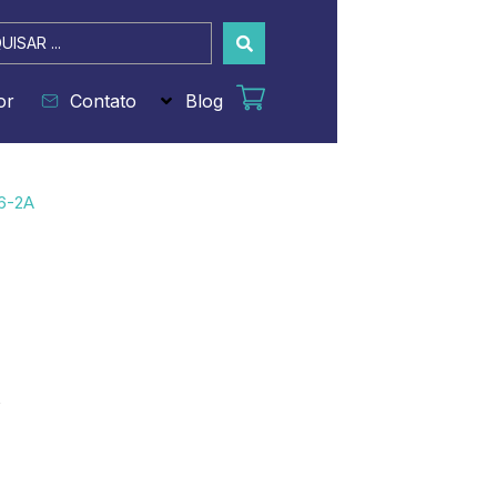
sar
or
Contato
Blog
6-2A
s