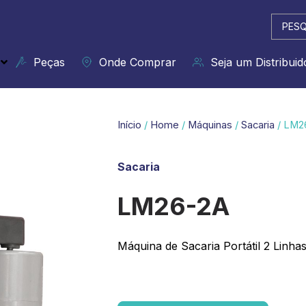
Pesqui
...
Peças
Onde Comprar
Seja um Distribuid
Início
/
Home
/
Máquinas
/
Sacaria
/ LM2
Sacaria
LM26-2A
Máquina de Sacaria Portátil 2 Linha