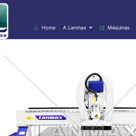
Ir
para
o
conteúdo
Home
A Lanmax
Máquinas