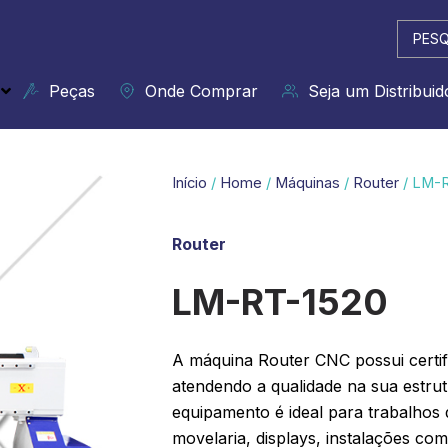
Pesqui
...
Peças
Onde Comprar
Seja um Distribuid
Início
/
Home
/
Máquinas
/
Router
/ LM-
Router
LM-RT-1520
A máquina Router CNC possui certif
atendendo a qualidade na sua estrutu
equipamento é ideal para trabalhos 
movelaria, displays, instalações com