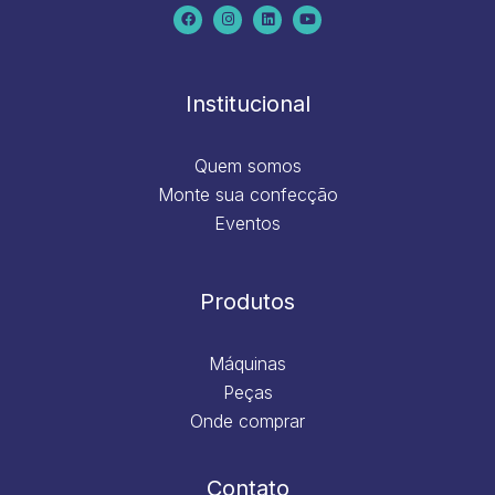
c
s
n
u
e
t
k
t
b
a
e
u
o
g
d
b
o
r
i
e
k
a
n
m
Institucional
Quem somos
Monte sua confecção
Eventos
Produtos
Máquinas
Peças
Onde comprar
Contato