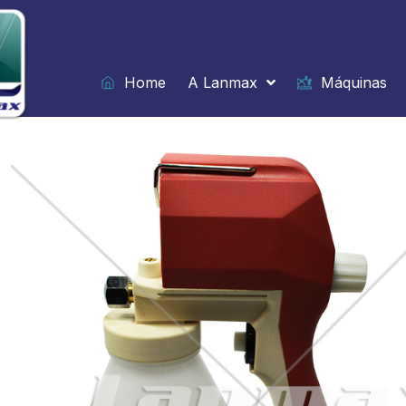
Ir
para
o
conteúdo
Home
A Lanmax
Máquinas