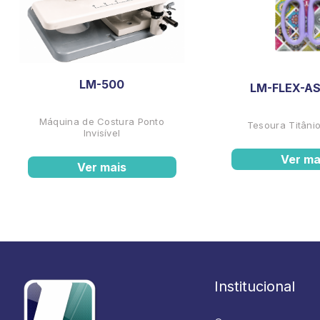
LM-500
LM-FLEX-AS
Máquina de Costura Ponto
Tesoura Titânio
Invisível
Ver ma
Ver mais
Institucional