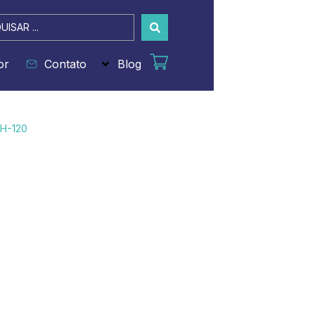
sar
or
Contato
Blog
H-120