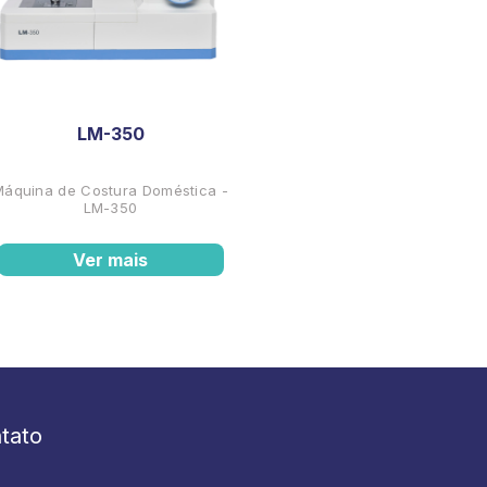
LM-350
Máquina de Costura Doméstica -
LM-350
Ver mais
tato