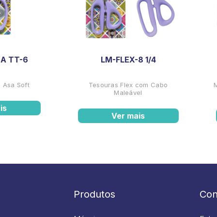
A TT-6
LM-FLEX-8 1/4
 Asa Soft
Tesouras Flex com Cabo
Maleável
is
Ver mais
Produtos
Con