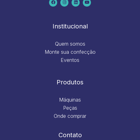
e
t
k
t
b
a
e
u
o
g
d
b
o
r
i
e
k
a
n
m
Institucional
Quem somos
Monte sua confecção
Eventos
Produtos
Máquinas
Peças
Onde comprar
Contato