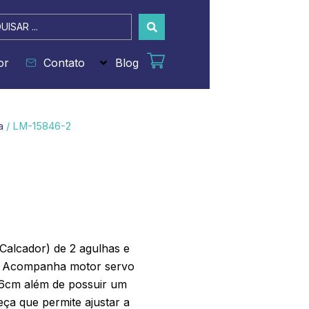
sar
or
Contato
Blog
a
/ LM-15846-2
Calcador) de 2 agulhas e
al. Acompanha motor servo
46cm além de possuir um
eça que permite ajustar a