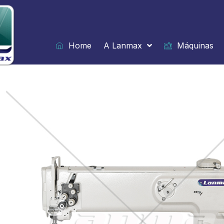
Ir
para
o
conteúdo
Home
A Lanmax
Máquinas