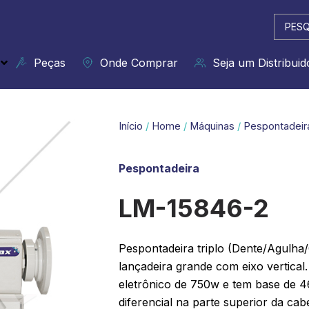
Pesqui
...
Peças
Onde Comprar
Seja um Distribuid
Início
/
Home
/
Máquinas
/
Pespontadeir
Pespontadeira
LM-15846-2
Pespontadeira triplo (Dente/Agulha/
lançadeira grande com eixo vertic
eletrônico de 750w e tem base de 
diferencial na parte superior da cab