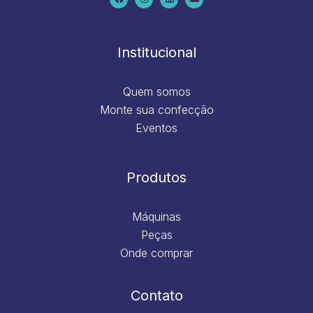
b
a
e
u
o
g
d
b
o
r
i
e
k
a
n
m
Institucional
Quem somos
Monte sua confecção
Eventos
Produtos
Máquinas
Peças
Onde comprar
Contato