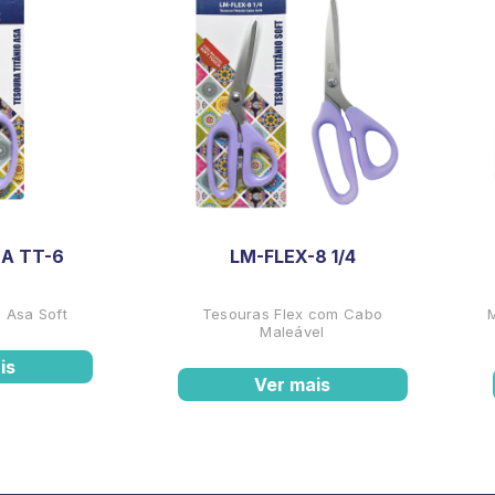
A TT-6
LM-FLEX-8 1/4
 Asa Soft
Tesouras Flex com Cabo
Maleável
is
Ver mais