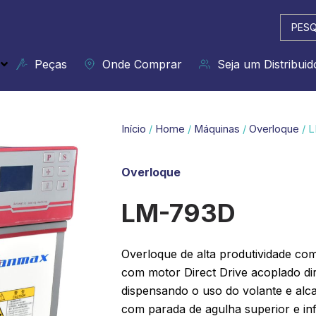
Pesqui
...
Peças
Onde Comprar
Seja um Distribuid
Início
/
Home
/
Máquinas
/
Overloque
/ 
Overloque
LM-793D
Overloque de alta produtividade com
com motor Direct Drive acoplado dir
dispensando o uso do volante e alc
com parada de agulha superior e inf