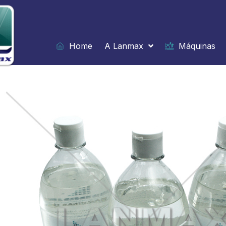
Ir
para
o
conteúdo
Home
A Lanmax
Máquinas