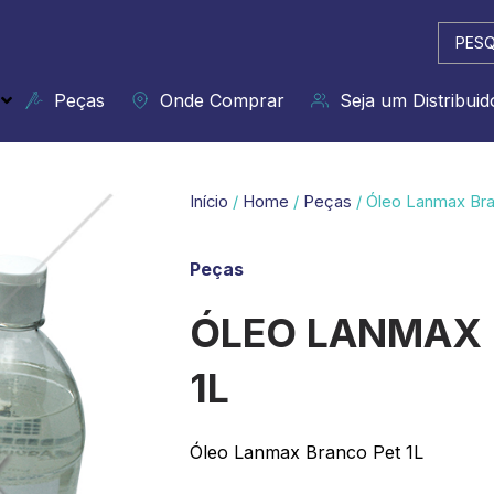
Pesqui
...
Peças
Onde Comprar
Seja um Distribuid
Início
/
Home
/
Peças
/ Óleo Lanmax Bra
Peças
ÓLEO LANMAX 
1L
Óleo Lanmax Branco Pet 1L