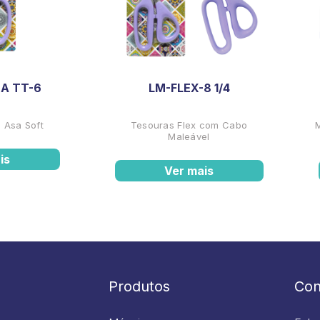
A TT-6
LM-FLEX-8 1/4
 Asa Soft
Tesouras Flex com Cabo
Maleável
is
Ver mais
Produtos
Con