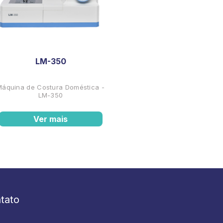
LM-350
Máquina de Costura Doméstica -
LM-350
Ver mais
tato