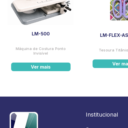
LM-500
LM-FLEX-AS
Máquina de Costura Ponto
Tesoura Titânio
Invisível
Ver ma
Ver mais
Institucional