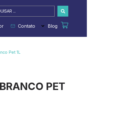
sar
or
Contato
Blog
nco Pet 1L
BRANCO PET