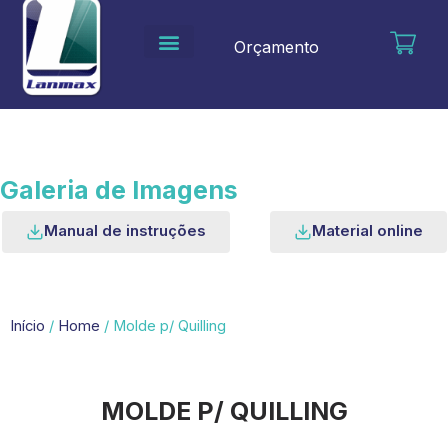
Ir
para
Orçamento
o
conteúdo
Galeria de Imagens
Manual de instruções
Material online
Início
/
Home
/ Molde p/ Quilling
MOLDE P/ QUILLING