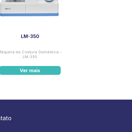
LM-350
Máquina de Costura Doméstica -
LM-350
Ver mais
tato