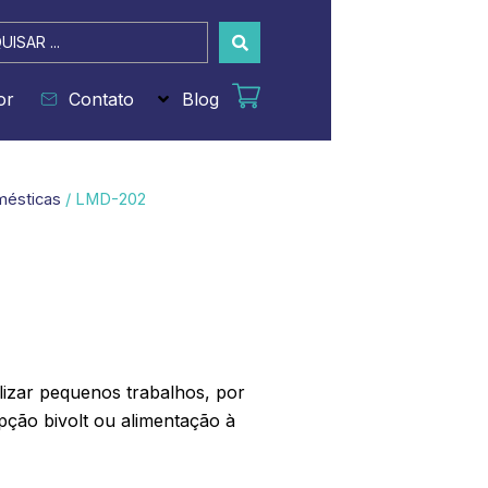
sar
or
Contato
Blog
mésticas
/ LMD-202
lizar pequenos trabalhos, por
ção bivolt ou alimentação à