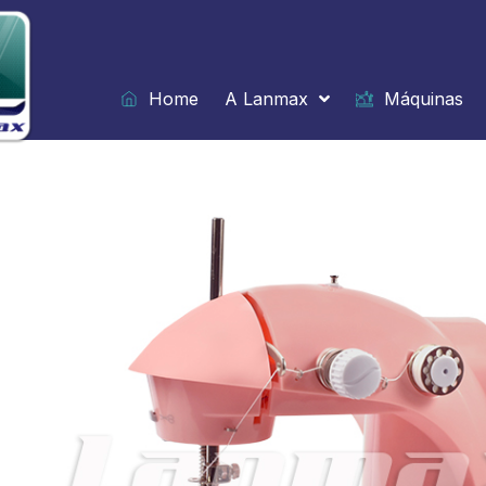
Ir
para
o
conteúdo
Home
A Lanmax
Máquinas