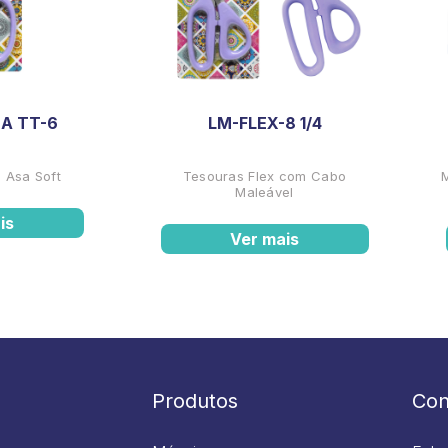
A TT-6
LM-FLEX-8 1/4
 Asa Soft
Tesouras Flex com Cabo
Maleável
is
Ver mais
Produtos
Con