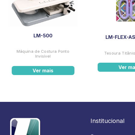
LM-500
LM-FLEX-AS
Máquina de Costura Ponto
Tesoura Titânio
Invisível
Ver ma
Ver mais
Institucional