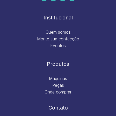
b
a
e
u
o
g
d
b
o
r
i
e
k
a
n
m
Institucional
Quem somos
Monte sua confecção
Eventos
Produtos
Máquinas
Peças
Onde comprar
Contato