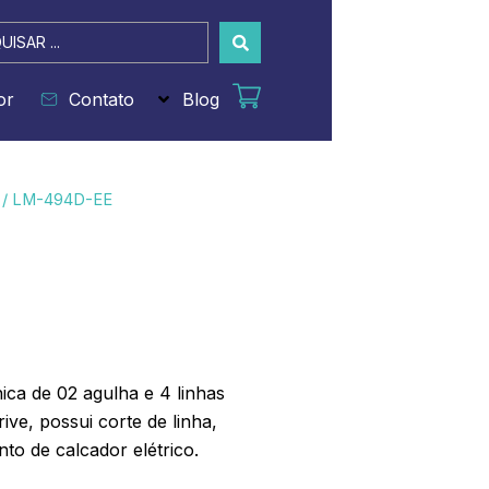
sar
or
Contato
Blog
/ LM-494D-EE
ica de 02 agulha e 4 linhas
ive, possui corte de linha,
to de calcador elétrico.