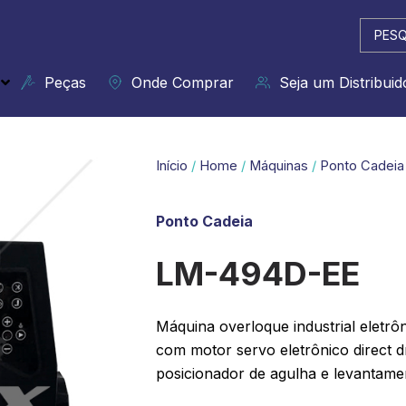
Pesqui
...
Peças
Onde Comprar
Seja um Distribuid
Início
/
Home
/
Máquinas
/
Ponto Cadeia
Ponto Cadeia
LM-494D-EE
Máquina overloque industrial eletrôn
com motor servo eletrônico direct dr
posicionador de agulha e levantamen