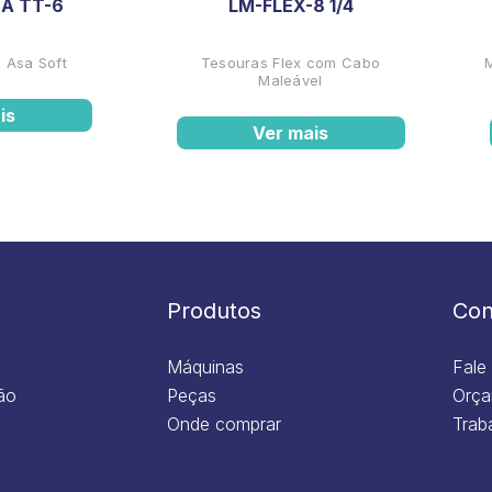
A TT-6
LM-FLEX-8 1/4
 Asa Soft
Tesouras Flex com Cabo
Maleável
is
Ver mais
Produtos
Con
Máquinas
Fale
ão
Peças
Orça
Onde comprar
Trab