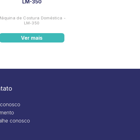
LM-350
Máquina de Costura Doméstica -
LM-350
Ver mais
tato
 conosco
mento
alhe conosco