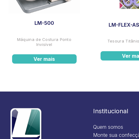
LM-500
LM-FLEX-AS
Máquina de Costura Ponto
Tesoura Titânio
Invisível
Ver ma
Ver mais
Institucional
Quem somos
Monte sua confecç