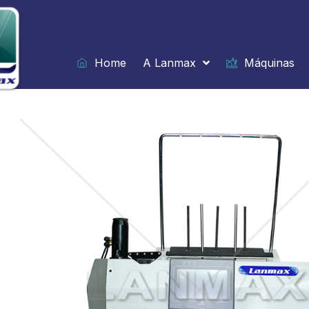
Ir
para
o
conteúdo
Home
A Lanmax
Máquinas