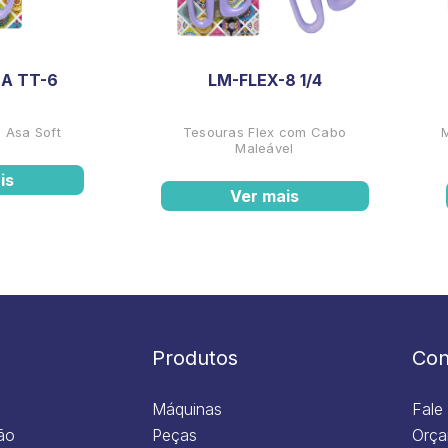
A TT-6
LM-FLEX-8 1/4
 Asa Soft
Tesouras Flex com Cabo
Maleável
is
Ver mais
Produtos
Con
Máquinas
Fale
ão
Peças
Orça