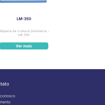
LM-350
Máquina de Costura Doméstica -
LM-350
Ver mais
tato
 conosco
mento