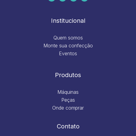
b
a
e
u
o
g
d
b
o
r
i
e
k
a
n
m
Institucional
Quem somos
Monte sua confecção
Eventos
Produtos
Máquinas
Peças
Onde comprar
Contato