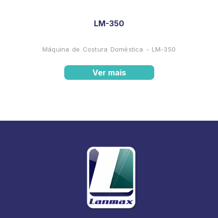
LM-350
Máquina de Costura Doméstica - LM-350
Ver mais