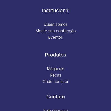
o
r
i
e
k
a
n
m
Institucional
Quem somos
Monte sua confecção
Eventos
Produtos
Máquinas
Peças
Onde comprar
Contato
Fale conosco